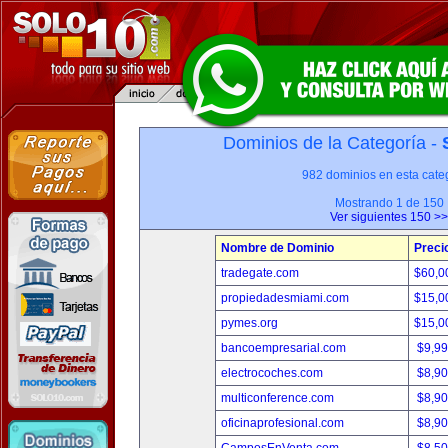
Dominios de la Categoría -
982 dominios en esta categ
Mostrando 1 de 150
Ver siguientes 150 >>
Nombre de Dominio
Preci
tradegate.com
$60,0
propiedadesmiami.com
$15,0
pymes.org
$15,0
bancoempresarial.com
$9,9
electrocoches.com
$8,9
multiconference.com
$8,9
oficinaprofesional.com
$8,9