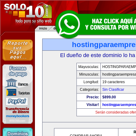
hostingparaempr
El dueño de este dominio lo ha
Mayusculas:
HOSTINGPARAEM
Minusculas:
hostingparaempres
Longitud:
19 caracteres
Categorias:
Sin Clasificar
Precio:
$899.00
Visitar!
hostingparaempre
Serán consideradas ofer
R