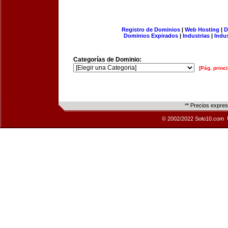
Registro de Dominios
|
Web Hosting
|
D
Dominios Expirados
|
Industrias
|
Indu
Categorías de Dominio:
[Pág. princi
** Precios expre
© 2002/2022 Solo10.com