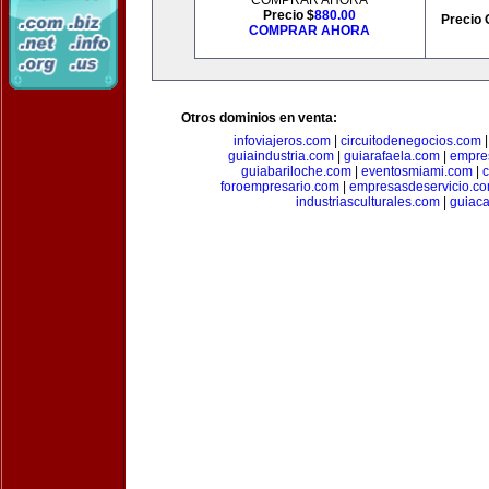
COMPRAR AHORA
Precio $
880.00
Precio 
COMPRAR AHORA
Otros dominios en venta:
infoviajeros.com
|
circuitodenegocios.com
guiaindustria.com
|
guiarafaela.com
|
empre
guiabariloche.com
|
eventosmiami.com
|
foroempresario.com
|
empresasdeservicio.c
industriasculturales.com
|
guiac