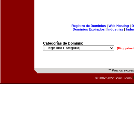
Registro de Dominios
|
Web Hosting
|
D
Dominios Expirados
|
Industrias
|
Indu
Categorías de Dominio:
[Pág. princi
** Precios expre
© 2002/2022 Solo10.com