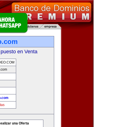
o.com
 puesto en Venta
DEO.COM
.com
o.com
tas
ealizar una Oferta