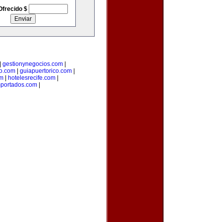
Ofrecido $
|
gestionynegocios.com
|
o.com
|
guiapuertorico.com
|
om
|
hotelesrecife.com
|
mportados.com
|