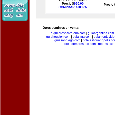
COMPRAR AHORA
Precio $
950.00
Precio 
COMPRAR AHORA
Otros dominios en venta:
alquileresbarcelona.com
|
guiaargentina.com
guiahouston.com
|
guialima.com
|
guiamontevide
guiasandiego.com
|
hotelesflorianopolis.c
circuloempresario.com
|
repuestosi