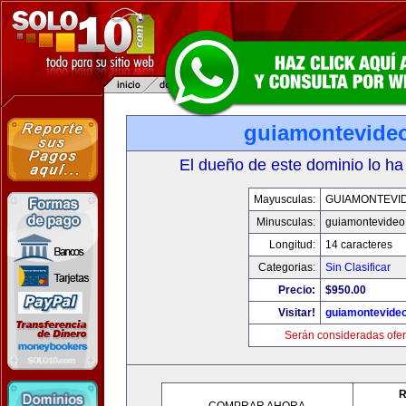
guiamontevide
El dueño de este dominio lo ha
Mayusculas:
GUIAMONTEVI
Minusculas:
guiamontevideo
Longitud:
14 caracteres
Categorias:
Sin Clasificar
Precio:
$950.00
Visitar!
guiamontevide
Serán consideradas ofer
R