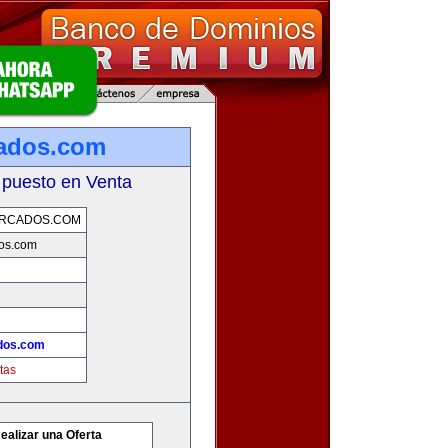
cados.com
 puesto en Venta
ERCADOS.COM
dos.com
ados.com
tas
ealizar una Oferta