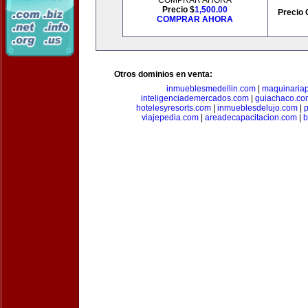
COMPRAR AHORA
Precio $
1,500.00
Precio 
COMPRAR AHORA
Otros dominios en venta:
inmueblesmedellin.com
|
maquinariap
inteligenciademercados.com
|
guiachaco.co
hotelesyresorts.com
|
inmueblesdelujo.com
|
p
viajepedia.com
|
areadecapacitacion.com
|
b