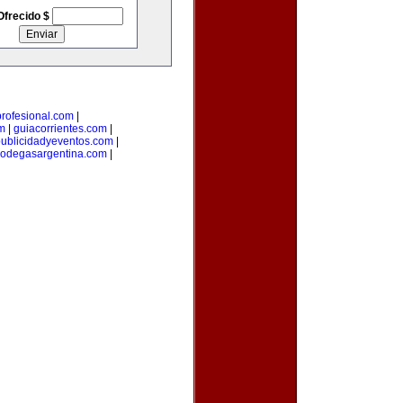
Ofrecido $
rofesional.com
|
m
|
guiacorrientes.com
|
ublicidadyeventos.com
|
odegasargentina.com
|