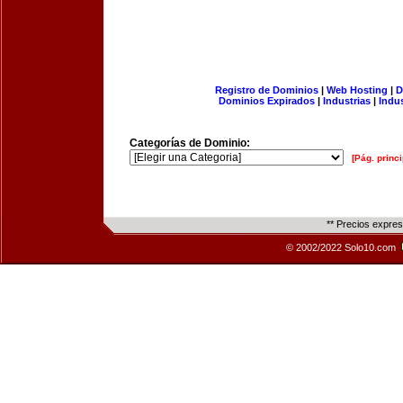
Registro de Dominios
|
Web Hosting
|
D
Dominios Expirados
|
Industrias
|
Indu
Categorías de Dominio:
[Pág. princi
** Precios expre
© 2002/2022 Solo10.com