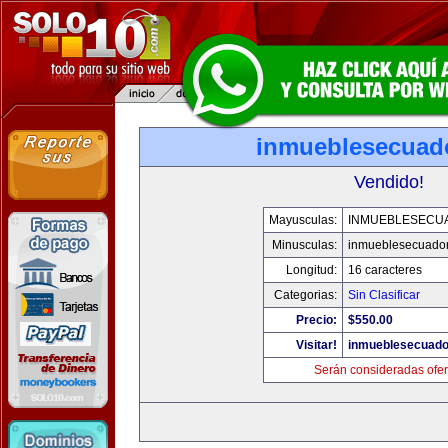
inmueblesecuad
Vendido!
Mayusculas:
INMUEBLESECU
Minusculas:
inmueblesecuado
Longitud:
16 caracteres
Categorias:
Sin Clasificar
Precio:
$550.00
Visitar!
inmueblesecuado
Serán consideradas ofer