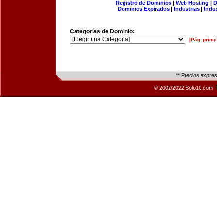
Registro de Dominios
|
Web Hosting
|
D
Dominios Expirados
|
Industrias
|
Indu
Categorías de Dominio:
[Pág. princi
** Precios expre
© 2002/2022 Solo10.com