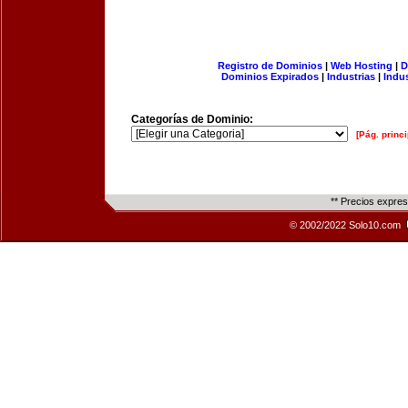
Registro de Dominios
|
Web Hosting
|
D
Dominios Expirados
|
Industrias
|
Indu
Categorías de Dominio:
[Pág. princi
** Precios expre
© 2002/2022 Solo10.com