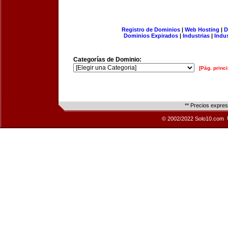
Registro de Dominios
|
Web Hosting
|
D
Dominios Expirados
|
Industrias
|
Indu
Categorías de Dominio:
[Pág. princi
** Precios expre
© 2002/2022 Solo10.com