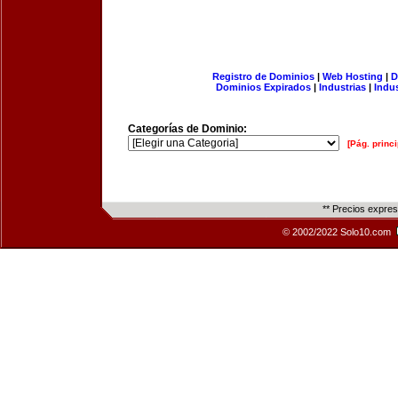
Registro de Dominios
|
Web Hosting
|
D
Dominios Expirados
|
Industrias
|
Indu
Categorías de Dominio:
[Pág. princi
** Precios expre
© 2002/2022 Solo10.com