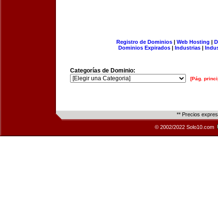
Registro de Dominios
|
Web Hosting
|
D
Dominios Expirados
|
Industrias
|
Indu
Categorías de Dominio:
[Pág. princi
** Precios expre
© 2002/2022 Solo10.com