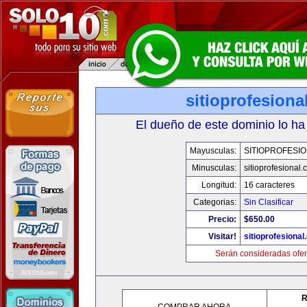
sitioprofesiona
El dueño de este dominio lo ha
Mayusculas:
SITIOPROFESI
Minusculas:
sitioprofesional
Longitud:
16 caracteres
Categorias:
Sin Clasificar
Precio:
$650.00
Visitar!
sitioprofesiona
Serán consideradas ofer
R