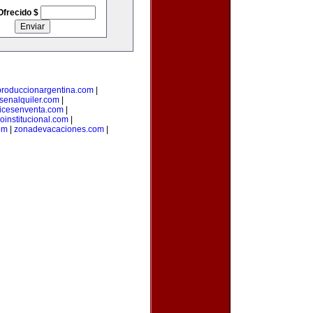
Ofrecido $
produccionargentina.com
|
senalquiler.com
|
icesenventa.com
|
loinstitucional.com
|
om
|
zonadevacaciones.com
|