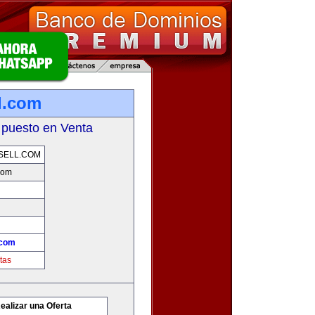
l.com
 puesto en Venta
SELL.COM
com
.com
tas
ealizar una Oferta