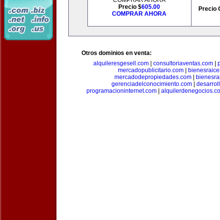
COMPRAR AHORA
Precio $
605.00
Precio 
COMPRAR AHORA
Otros dominios en venta:
alquileresgesell.com
|
consultoriaventas.com
|
mercadopublicitario.com
|
bienesraice
mercadodepropiedades.com
|
bienesra
gerenciadelconocimiento.com
|
desarrol
programacioninternet.com
|
alquilerdenegocios.c