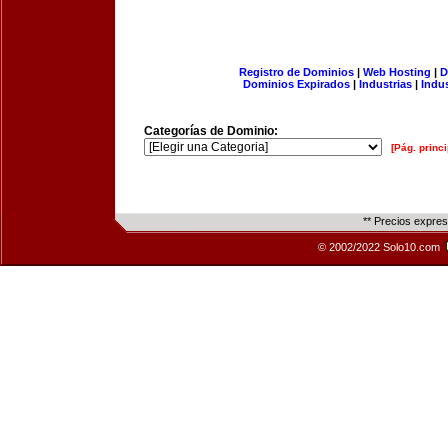
Registro de Dominios
|
Web Hosting
|
D
Dominios Expirados
|
Industrias
|
Indu
Categorías de Dominio:
[Pág. princi
** Precios expre
© 2002/2022 Solo10.com