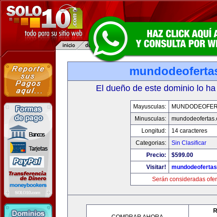
mundodeoferta
El dueño de este dominio lo ha
Mayusculas:
MUNDODEOFER
Minusculas:
mundodeofertas
Longitud:
14 caracteres
Categorias:
Sin Clasificar
Precio:
$599.00
Visitar!
mundodeoferta
Serán consideradas ofer
R