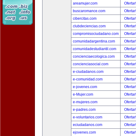
areamujer.com
Ofertar
buscaromance.com
Ofertar
cibercitas.com
Ofertar
clubdeciencias.com
Ofertar
compromisociudadano.com
Ofertar
comunidadargentina.com
Ofertar
comunidadestudiantil.com
Ofertar
concienciaecologica.com
Ofertar
concienciasocial.com
Ofertar
e-ciudadanos.com
Ofertar
e-comunidad.com
Ofertar
e-jovenes.com
Ofertar
e-Mujer.com
Ofertar
e-mujeres.com
Ofertar
e-padres.com
Ofertar
e-voluntarios.com
Ofertar
eciudadanos.com
Ofertar
ejovenes.com
Ofertar