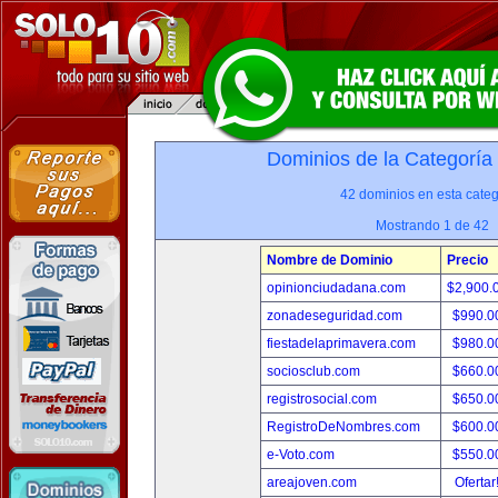
Dominios de la Categoría
42 dominios en esta categ
Mostrando 1 de 42
Nombre de Dominio
Precio
opinionciudadana.com
$2,900.
zonadeseguridad.com
$990.0
fiestadelaprimavera.com
$980.0
sociosclub.com
$660.0
registrosocial.com
$650.0
RegistroDeNombres.com
$600.0
e-Voto.com
$550.0
areajoven.com
Ofertar