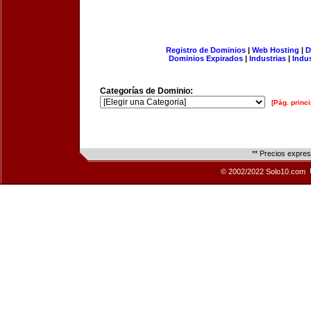
Registro de Dominios
|
Web Hosting
|
D
Dominios Expirados
|
Industrias
|
Indu
Categorías de Dominio:
[Pág. princi
** Precios expre
© 2002/2022 Solo10.com