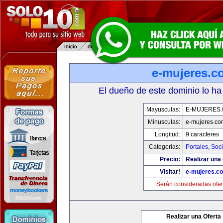
e-mujeres.c
El dueño de este dominio lo ha
Mayusculas:
E-MUJERES
Minusculas:
e-mujeres.co
Longitud:
9 caracteres
Categorias:
Portales
,
Soc
Precio:
Realizar una 
Visitar!
e-mujeres.c
Serán consideradas ofer
Realizar una Oferta