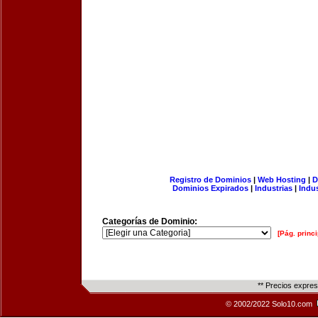
Registro de Dominios
|
Web Hosting
|
D
Dominios Expirados
|
Industrias
|
Indu
Categorías de Dominio:
[Pág. princi
** Precios expre
© 2002/2022 Solo10.com