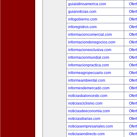
guialatinoamerica.com
Ofer
guianoticias.com
Ofer
infogobierno.com
Ofer
inforegistros.com
Ofer
informacioncomercial.com
Ofer
informaciondenegocios.com
Ofer
informacionexclusiva.com
Ofer
informacionmundial.com
Ofer
informacionpractica.com
Ofer
informeagropecuario.com
Ofer
informeambiental.com
Ofer
informesdemercado.com
Ofer
noticiasbaloncesto.com
Ofer
noticiasciclismo.com
Ofer
noticiasdeeconomia.com
Ofer
noticiasdiarias.com
Ofer
noticiasempresariales.com
Ofer
noticiasendirecto.com
Ofer