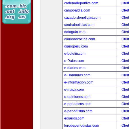
cadenadeportiva.com
Ofer
campoaldia.com
Ofer
cazadordenoticias.com
Ofer
centralnoticias.com
Ofer
dataguia.com
Ofer
diariodecocina.com
Ofer
diarioperu.com
Ofer
e-boletin.com
Ofer
e-Datos.com
Ofer
e-diarios.com
Ofer
e-Honduras.com
Ofer
e-Informacion.com
Ofer
e-mapa.com
Ofer
e-opiniones.com
Ofer
e-periodicos.com
Ofer
e-periodismo.com
Ofer
ediarios.com
Ofer
forodeperiodistas.com
Ofer