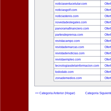
noticiasentucelular.com
Ofer
noticiasgolf.com
Ofer
noticiastenis.com
Ofer
novedadeslegales.com
Ofer
panoramafinanciero.com
Ofer
partesdeprensa.com
Ofer
revistacampo.com
Ofer
revistademarcas.com
Ofer
revistadenoticias.com
Ofer
revistaempleo.com
Ofer
tecnologiasdelainformacion.com
Ofer
tododato.com
Ofer
zonademedios.com
Ofer
<< Categoria Anterior (Hogar)
Categoria Siguient