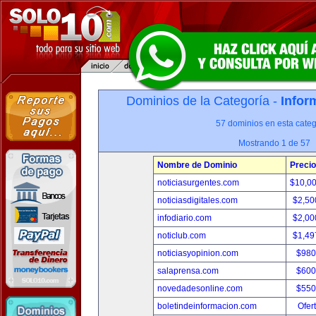
Dominios de la Categoría -
Infor
57 dominios en esta categ
Mostrando 1 de 57
Nombre de Dominio
Precio
noticiasurgentes.com
$10,0
noticiasdigitales.com
$2,50
infodiario.com
$2,00
noticlub.com
$1,49
noticiasyopinion.com
$980
salaprensa.com
$600
novedadesonline.com
$550
boletindeinformacion.com
Ofer