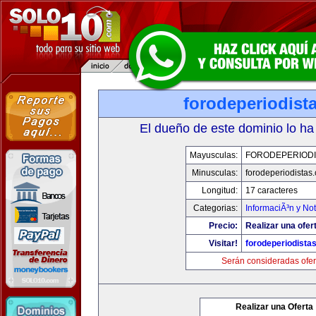
forodeperiodist
El dueño de este dominio lo ha
Mayusculas:
FORODEPERIODI
Minusculas:
forodeperiodistas
Longitud:
17 caracteres
Categorias:
InformaciÃ³n y Not
Precio:
Realizar una ofer
Visitar!
forodeperiodista
Serán consideradas ofer
Realizar una Oferta