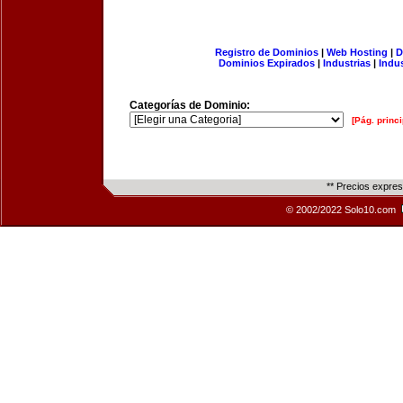
Registro de Dominios
|
Web Hosting
|
D
Dominios Expirados
|
Industrias
|
Indu
Categorías de Dominio:
[Pág. princi
** Precios expre
© 2002/2022 Solo10.com