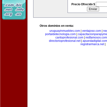
Precio Ofrecido $
Otros dominios en venta:
uruguayinmuebles.com
|
ventajoso.com
|
ne
portaldetecnologia.com
|
capacitacionparapym
cantoprofesional.com
|
redfamosos.com
directorioprofesional.net
|
apuestadigital.co
registrarmarca.net
|