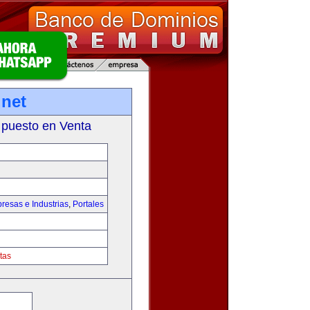
net
 puesto en Venta
resas e Industrias
,
Portales
tas