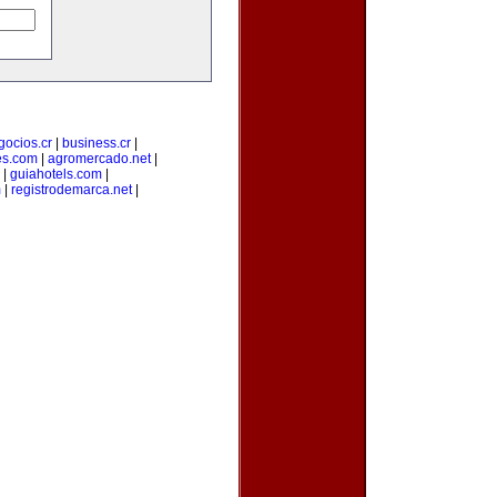
gocios.cr
|
business.cr
|
es.com
|
agromercado.net
|
|
guiahotels.com
|
m
|
registrodemarca.net
|