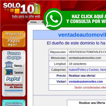
ventadeautomovi
El dueño de este dominio lo ha
Mayusculas:
VENTADEAUTOMOVILES.C
Minusculas:
ventadeautomoviles.com
Longitud:
18 caracteres
Categorias:
AutomÃ³viles y Coches
,
Vent
Precio:
Realizar una oferta!
Visitar!
ventadeautomoviles.com
Serán consideradas ofer
Realizar una Oferta