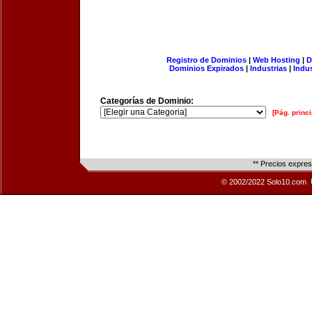
Registro de Dominios
|
Web Hosting
|
D
Dominios Expirados
|
Industrias
|
Indu
Categorías de Dominio:
[Pág. princi
** Precios expre
© 2002/2022 Solo10.com