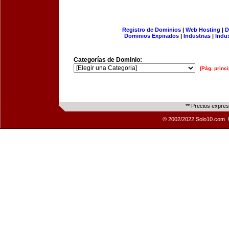
Registro de Dominios
|
Web Hosting
|
D
Dominios Expirados
|
Industrias
|
Indu
Categorías de Dominio:
[Pág. princi
** Precios expre
© 2002/2022 Solo10.com