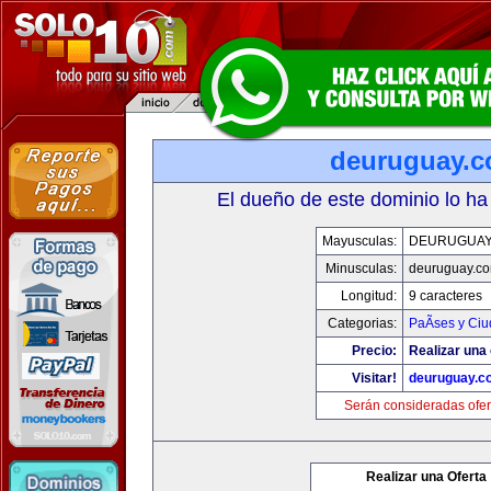
deuruguay.
El dueño de este dominio lo ha
Mayusculas:
DEURUGUAY
Minusculas:
deuruguay.c
Longitud:
9 caracteres
Categorias:
PaÃ­ses y Ci
Precio:
Realizar una 
Visitar!
deuruguay.c
Serán consideradas ofer
Realizar una Oferta