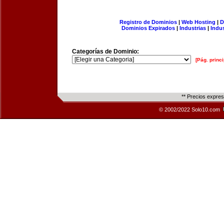
Registro de Dominios
|
Web Hosting
|
D
Dominios Expirados
|
Industrias
|
Indu
Categorías de Dominio:
[Pág. princi
** Precios expre
© 2002/2022 Solo10.com