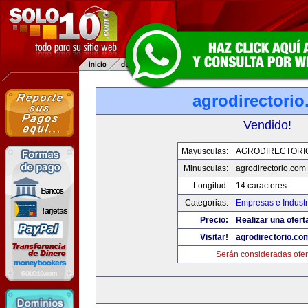
agrodirectori
Vendido!
Mayusculas:
AGRODIRECTORI
Minusculas:
agrodirectorio.com
Longitud:
14 caracteres
Categorias:
Empresas e Industr
Precio:
Realizar una ofert
Visitar!
agrodirectorio.co
Serán consideradas ofer