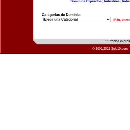
Dominios Expirados
|
Industrias
|
Indu
Categorías de Dominio:
[Pág. princi
** Precios expre
© 2002/2022 Solo10.com