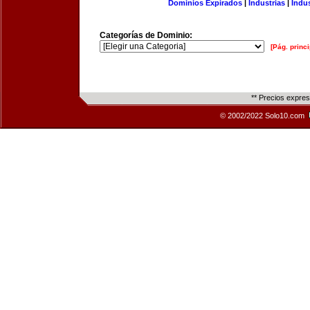
Dominios Expirados
|
Industrias
|
Indu
Categorías de Dominio:
[Pág. princi
** Precios expre
© 2002/2022 Solo10.com