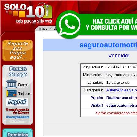
seguroautomotr
Vendido!
Mayusculas:
SEGUROAUTOMO
Minusculas:
seguroautomotriz
Longitud:
16 caracteres
Categorias:
AutomÃ³viles y C
Precio:
Realizar una ofer
Visitar!
seguroautomotri
Serán consideradas ofer