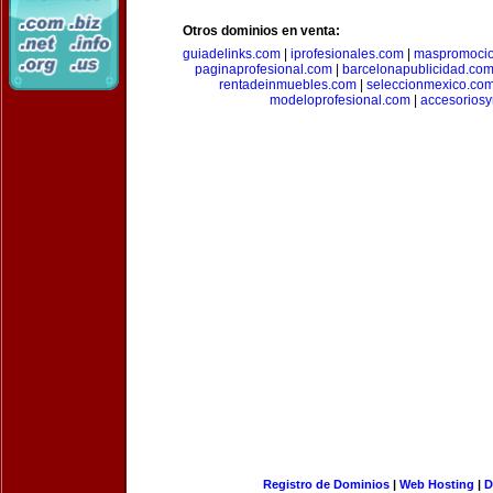
Otros dominios en venta:
guiadelinks.com
|
iprofesionales.com
|
maspromoci
paginaprofesional.com
|
barcelonapublicidad.co
rentadeinmuebles.com
|
seleccionmexico.co
modeloprofesional.com
|
accesorios
Registro de Dominios
|
Web Hosting
|
D