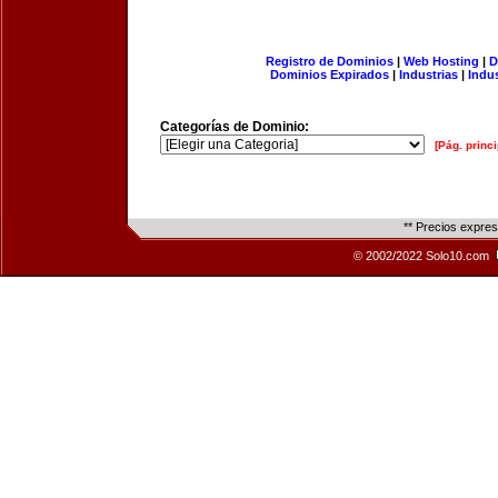
Registro de Dominios
|
Web Hosting
|
D
Dominios Expirados
|
Industrias
|
Indu
Categorías de Dominio:
[Pág. princi
** Precios expre
© 2002/2022 Solo10.com