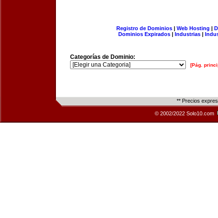
Registro de Dominios
|
Web Hosting
|
D
Dominios Expirados
|
Industrias
|
Indu
Categorías de Dominio:
[Pág. princi
** Precios expre
© 2002/2022 Solo10.com