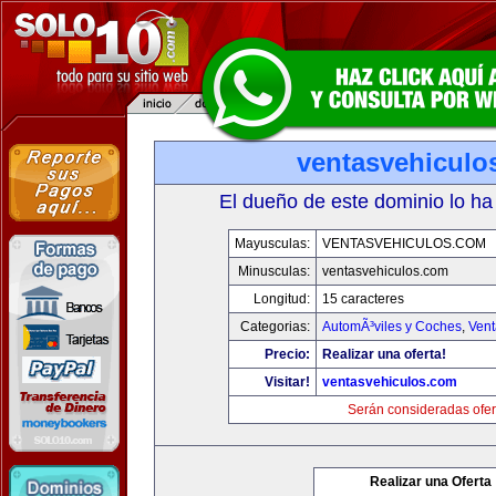
ventasvehiculo
El dueño de este dominio lo ha
Mayusculas:
VENTASVEHICULOS.COM
Minusculas:
ventasvehiculos.com
Longitud:
15 caracteres
Categorias:
AutomÃ³viles y Coches
,
Vent
Precio:
Realizar una oferta!
Visitar!
ventasvehiculos.com
Serán consideradas ofer
Realizar una Oferta