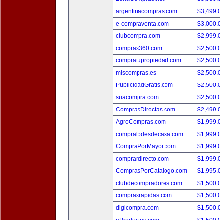
argentinacompras.com
$3,499.
e-compraventa.com
$3,000.
clubcompra.com
$2,999.
compras360.com
$2,500.
compratupropiedad.com
$2,500.
miscompras.es
$2,500.
PublicidadGratis.com
$2,500.
suacompra.com
$2,500.
ComprasDirectas.com
$2,499.
AgroCompras.com
$1,999.
compralodesdecasa.com
$1,999.
CompraPorMayor.com
$1,999.
comprardirecto.com
$1,999.
ComprasPorCatalogo.com
$1,995.
clubdecompradores.com
$1,500.
comprasrapidas.com
$1,500.
digicompra.com
$1,500.