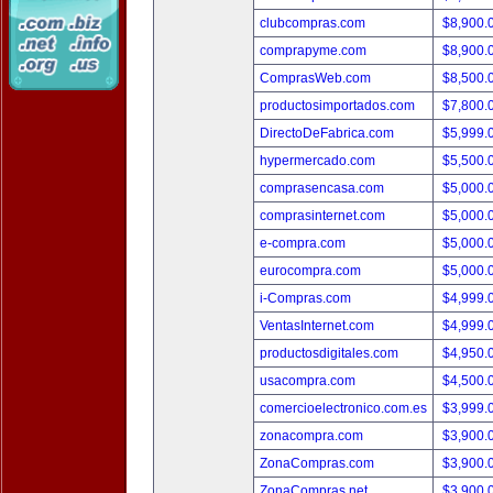
clubcompras.com
$8,900.
comprapyme.com
$8,900.
ComprasWeb.com
$8,500.
productosimportados.com
$7,800.
DirectoDeFabrica.com
$5,999.
hypermercado.com
$5,500.
comprasencasa.com
$5,000.
comprasinternet.com
$5,000.
e-compra.com
$5,000.
eurocompra.com
$5,000.
i-Compras.com
$4,999.
VentasInternet.com
$4,999.
productosdigitales.com
$4,950.
usacompra.com
$4,500.
comercioelectronico.com.es
$3,999.
zonacompra.com
$3,900.
ZonaCompras.com
$3,900.
ZonaCompras.net
$3,900.