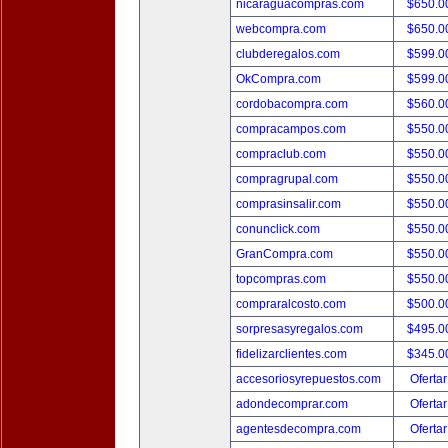
nicaraguacompras.com
$650.
webcompra.com
$650.
clubderegalos.com
$599.
OkCompra.com
$599.
cordobacompra.com
$560.
compracampos.com
$550.
compraclub.com
$550.
compragrupal.com
$550.
comprasinsalir.com
$550.
conunclick.com
$550.
GranCompra.com
$550.
topcompras.com
$550.
compraralcosto.com
$500.
sorpresasyregalos.com
$495.
fidelizarclientes.com
$345.
accesoriosyrepuestos.com
Ofertar
adondecomprar.com
Ofertar
agentesdecompra.com
Ofertar