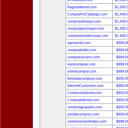
eProductos.com
$1,500.
PagosInternet.com
$1,500.
CompraPorCatalogo.com
$1,499.
comprasalmayor.com
$1,499.
compraalpormayor.com
$1,400.
compraventadecasas.com
$1,400.
agroventa.com
$999.
compradeldia.com
$999.
compraruncarro.com
$999.
eurocompras.com
$999.
onlinecompra.com
$999.
tiendadecompras.com
$995.
InternetCustomers.com
$980.
ComercioInternet.com
$950.
CompraInternet.com
$950.
comprasgrupales.com
$950.
pooldecompras.com
$950.
comprasindustriales.com
$899.