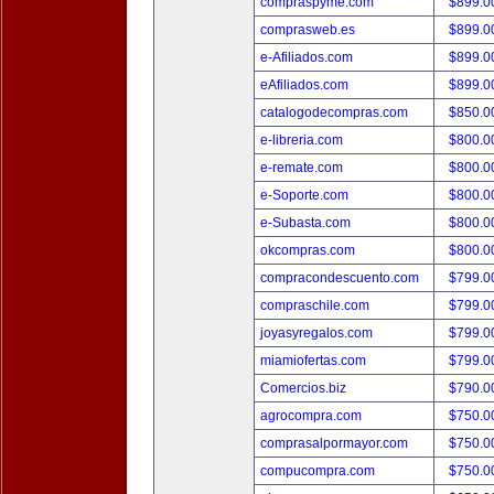
compraspyme.com
$899.
comprasweb.es
$899.
e-Afiliados.com
$899.
eAfiliados.com
$899.
catalogodecompras.com
$850.
e-libreria.com
$800.
e-remate.com
$800.
e-Soporte.com
$800.
e-Subasta.com
$800.
okcompras.com
$800.
compracondescuento.com
$799.
compraschile.com
$799.
joyasyregalos.com
$799.
miamiofertas.com
$799.
Comercios.biz
$790.
agrocompra.com
$750.
comprasalpormayor.com
$750.
compucompra.com
$750.