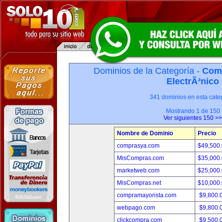
Dominios de la Categoría -
Com
ElectrÃ³nico
341 dominios en esta categ
Mostrando 1 de 150
Ver siguientes 150 >>
Nombre de Dominio
Precio
comprasya.com
$49,500
MisCompras.com
$35,000
marketweb.com
$25,000
MisCompras.net
$10,000
compramayorista.com
$9,800.
webpago.com
$9,800.
clickcompra.com
$9,500.