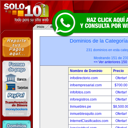
Dominios de la Categoría
231 dominios en esta categ
Mostrando 151 de 23
<< Ver anteriores 150
Nombre de Dominio
Precio
infodirectorio.com
Ofertar!
infoempresarial.com
$700.0
infofotos.com
Ofertar!
inforegistros.com
Ofertar!
Inmuebles.pe
$8,500.0
inmueblesquito.com
Ofertar!
InternetClasificados.com
Ofertar!