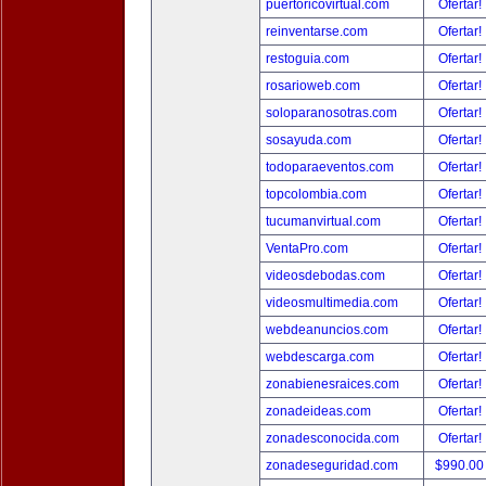
puertoricovirtual.com
Ofertar!
reinventarse.com
Ofertar!
restoguia.com
Ofertar!
rosarioweb.com
Ofertar!
soloparanosotras.com
Ofertar!
sosayuda.com
Ofertar!
todoparaeventos.com
Ofertar!
topcolombia.com
Ofertar!
tucumanvirtual.com
Ofertar!
VentaPro.com
Ofertar!
videosdebodas.com
Ofertar!
videosmultimedia.com
Ofertar!
webdeanuncios.com
Ofertar!
webdescarga.com
Ofertar!
zonabienesraices.com
Ofertar!
zonadeideas.com
Ofertar!
zonadesconocida.com
Ofertar!
zonadeseguridad.com
$990.0